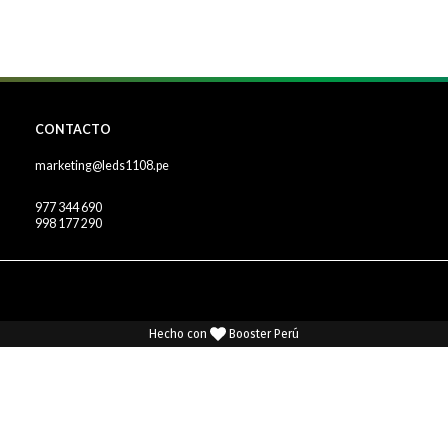
CONTACTO
marketing@leds1108.pe
977 344 690
998 177 290
Hecho con
Booster Perú