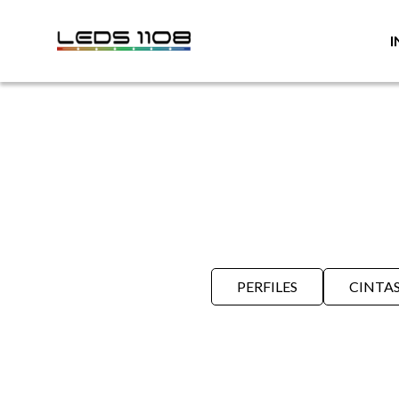
I
PERFILES
CINTA